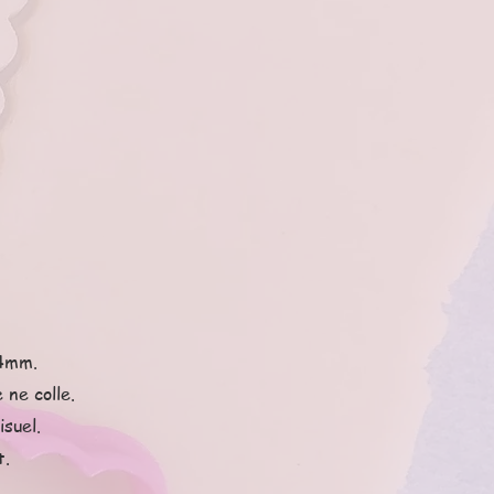
 4mm.
 ne colle.
suel.
t.