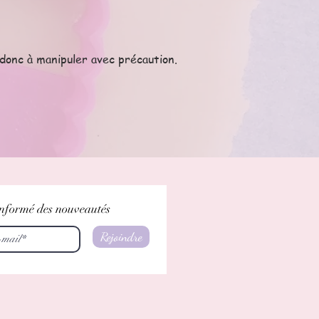
donc à manipuler avec précaution.
 informé des nouveautés
Rejoindre