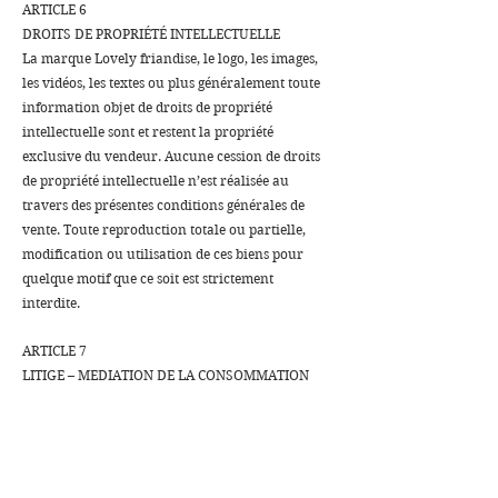
ARTICLE 6
DROITS DE PROPRIÉTÉ INTELLECTUELLE
La marque Lovely friandise, le logo, les images,
les vidéos, les textes ou plus généralement toute
information objet de droits de propriété
intellectuelle sont et restent la propriété
exclusive du vendeur. Aucune cession de droits
de propriété intellectuelle n’est réalisée au
travers des présentes conditions générales de
vente. Toute reproduction totale ou partielle,
modification ou utilisation de ces biens pour
quelque motif que ce soit est strictement
interdite.
ARTICLE 7
LITIGE – MEDIATION DE LA CONSOMMATION
En cas de litige entre le Client et Lovely friandise,
ceux-ci s’efforceront de le résoudre à l’amiable
(le Client adressera une réclamation écrite ).
A défaut d’accord amiable ou en l’absence de